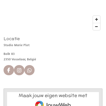
Locatie
Studio Marie Plot
Bolk 83
2350 Vosselaar, België
F
I
W
a
n
h
c
s
a
e
t
t
b
a
s
Maak jouw eigen website met
o
g
A
JouwWeb
o
r
p