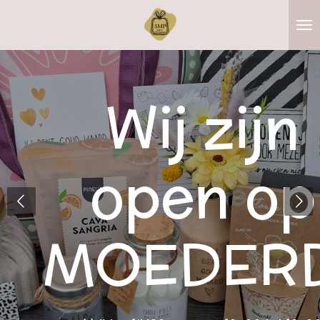
Ga
direct
naar
de
hoofdinhoud
Wij zijn
open op
MOEDER